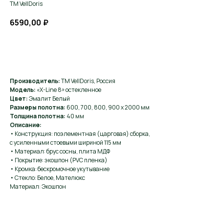
ТМ VellDoris
6590,00
₽
Хочу такую
Производитель:
ТМ VellDoris, Россия
Модель:
«X-Line 8» остекленное
Цвет:
Эмалит Белый
Размеры полотна:
600, 700, 800, 900 х 2000 мм
Толщина полотна:
40 мм
Описание:
• Конструкция: поэлементная (царговая) сборка,
с усиленными стоевыми шириной 115 мм
• Материал: брус сосны, плита МДФ
• Покрытие: экошпон (PVC пленка)
• Кромка: бескромочное укутывание
• Стекло: Белое, Мателюкс
Материал: Экошпон