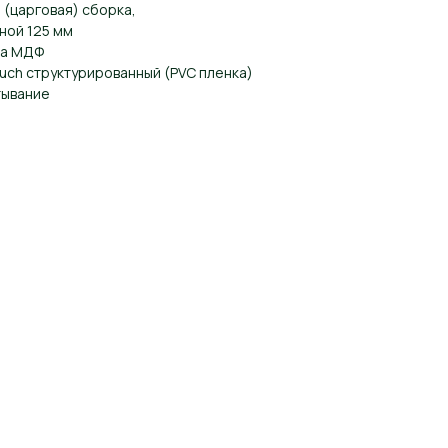
 (царговая) сборка,
ной 125 мм
та МДФ
ouch структурированный (PVC пленка)
тывание