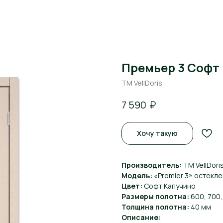
Премьер 3 Софт
ТМ VellDoris
₽
7 590
Хочу такую
Производитель:
ТМ VellDori
Модель:
«Premier 3» остекл
Цвет:
Софт Капучино
Размеры полотна:
600, 700,
Толщина полотна:
40 мм
Описание: