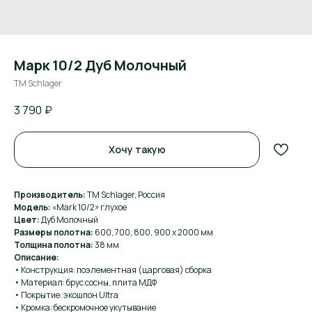
Марк 10/2 Дуб Молочный
ТМ Schlager
3 790
₽
Хочу такую
Производитель:
ТМ Schlager, Россия
Модель:
«Mark 10/2» глухое
Цвет:
Дуб Молочный
Размеры полотна:
600, 700, 800, 900 х 2000 мм
Толщина полотна:
38 мм
Описание:
• Конструкция: поэлементная (царговая) сборка
• Материал: брус сосны, плита МДФ
• Покрытие: экошпон Ultra
• Кромка: бескромочное укутывание