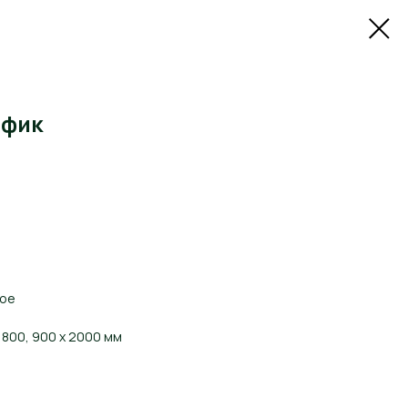
ифик
ное
 800, 900 х 2000 мм