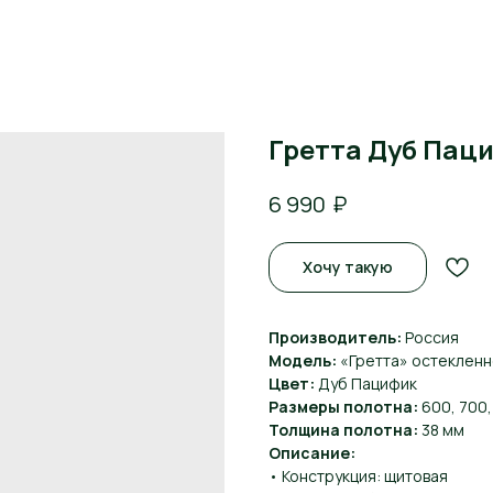
Гретта Дуб Пац
₽
6 990
Хочу такую
Производитель:
Россия
Модель:
«Гретта» остеклен
Цвет:
Дуб Пацифик
Размеры полотна:
600, 700,
Толщина полотна:
38 мм
Описание:
• Конструкция: щитовая