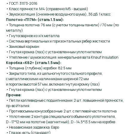
• ГОСТ: 31173-2016
• Класс прочности: М4 (справочно М5 - высший)
• Звукоизоляция (снижение воздушного шума), 36 дБ: 1 класс
Полотно «П17М» (сталь 1.5 мм):
• Толщина полотна: 76 мм (с учетом толщины панели) / 70 мм (по
металлу)
• Гнутосварное из х/к металла
• Система вертикальных и горизонтальных ребер жесткости
• Замковый карман
• Гнутая кромка (паз) с установленным уплотнителем
• Утепление / шумоизоляция: минеральная вата Knauf Insulation
Коробка «К62» (сталь 1.5 мм):
• Толщина (глубина) коробки: 82.5 мм
• Закрытого типа, из цельногнутого стального профиля,
с металлическими наличниками шириной 72 мм
и порогом высотой 57 мм, включая гнутую кромку (паз)
• Гнутая кромка (паз) с установленным уплотнителем
Прочее:
• Петли каплевидные с подшипниками: 2 шт. повышенной прочности,
пр-во Италия
• Противосъемы конусообразные: 2 шт. с петлевой части полотна
• Уплотнение: 2 контура специального объемного уплотнителя,
D - 17*12 мм на полотне (магнитный), D - 14.5*13.5 мм на коробке
• Независимая задвижка: Евро
• Глазок: есть (стандарт)