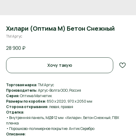
Хилари (Оптима М) Бетон Снежный
ТМ Аргус
28 900
₽
Хочу такую
Торговая марка:
ТМ Аргус
Производитель:
Аргус-Волга ООО, Россия
Серия:
Оптима Магнетик
Размеры по коробке:
850 х 2020, 970 х 2050 мм
Сторона открывания:
левая, правая
Отделка:
• Внутренняя панель, МДФ 12 мм: «Хилари», Бетон Снежный, ПВХ
пленка
• Порошково-полимерное покрытие: Антик Серебро
Описание: