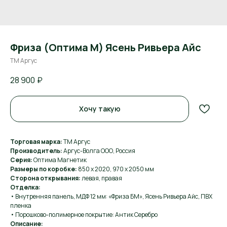
Фриза (Оптима М) Ясень Ривьера Айс
ТМ Аргус
28 900
₽
Хочу такую
Торговая марка:
ТМ Аргус
Производитель:
Аргус-Волга ООО, Россия
Серия:
Оптима Магнетик
Размеры по коробке:
850 х 2020, 970 х 2050 мм
Сторона открывания:
левая, правая
Отделка:
• Внутренняя панель, МДФ 12 мм: «Фриза БМ», Ясень Ривьера Айс, ПВХ
пленка
• Порошково-полимерное покрытие: Антик Серебро
Описание: