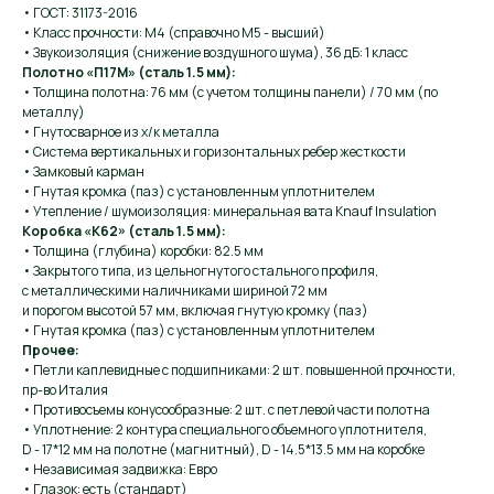
• ГОСТ: 31173-2016
• Класс прочности: М4 (справочно М5 - высший)
• Звукоизоляция (снижение воздушного шума), 36 дБ: 1 класс
Полотно «П17М» (сталь 1.5 мм):
• Толщина полотна: 76 мм (с учетом толщины панели) / 70 мм (по
металлу)
• Гнутосварное из х/к металла
• Система вертикальных и горизонтальных ребер жесткости
• Замковый карман
• Гнутая кромка (паз) с установленным уплотнителем
• Утепление / шумоизоляция: минеральная вата Knauf Insulation
Коробка «К62» (сталь 1.5 мм):
• Толщина (глубина) коробки: 82.5 мм
• Закрытого типа, из цельногнутого стального профиля,
с металлическими наличниками шириной 72 мм
и порогом высотой 57 мм, включая гнутую кромку (паз)
• Гнутая кромка (паз) с установленным уплотнителем
Прочее:
• Петли каплевидные с подшипниками: 2 шт. повышенной прочности,
пр-во Италия
• Противосъемы конусообразные: 2 шт. с петлевой части полотна
• Уплотнение: 2 контура специального объемного уплотнителя,
D - 17*12 мм на полотне (магнитный), D - 14.5*13.5 мм на коробке
• Независимая задвижка: Евро
• Глазок: есть (стандарт)