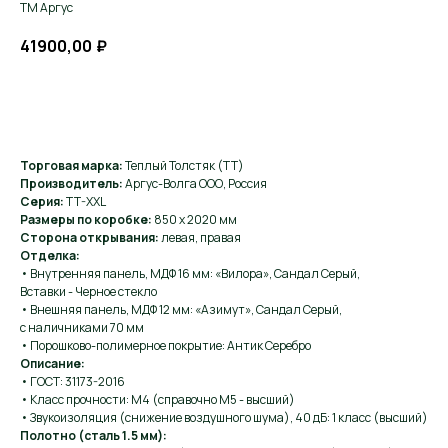
ТМ Аргус
41900,00
₽
Хочу такую
Торговая марка:
Теплый Толстяк (ТТ)
Производитель:
Аргус-Волга ООО, Россия
Серия:
TT-XXL
Размеры по коробке:
850 х 2020 мм
Сторона открывания:
левая, правая
Отделка:
• Внутренняя панель, МДФ 16 мм: «Вилора», Сандал Серый,
Вставки - Черное стекло
• Внешняя панель, МДФ 12 мм: «Азимут», Сандал Серый,
с наличниками 70 мм
• Порошково-полимерное покрытие: Антик Серебро
Описание:
• ГОСТ: 31173-2016
• Класс прочности: М4 (справочно М5 - высший)
• Звукоизоляция (снижение воздушного шума), 40 дБ: 1 класс (высший)
Полотно (сталь 1.5 мм):