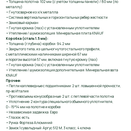
• Толщина полотна: 102 мм (с учетом толщины панели) / 80 мм (по
металлу)
• Гнутосварное из х/к металла
• Система вертикальных и горизонтальных ребер жесткости
• Замковый карман
• Гнутая кромка (паз) с установленным уплотнителем
• Утепление / шумоизоляция: Минеральная плита KNAUF
Коробка (сталь 1.5 мм):
• Толщина (глубина) коробки: 94.2 мм
• Закрытого типа, из цельногнутого стального профиля,
с металлическими наличниками шириной 67 мм
и порогом высотой 57 мм, включая гнутую кромку (паз)
• Гнутая кромка (паз) с установленным уплотнителем
• Утепление / шумоизоляция дополнительная: Минеральная вата
KNAUF
Прочее:
• Петли каплевидные с подшипниками: 2 шт. повышенной прочности,
пр-во Италия
• Противосъемы конусообразные: 2 шт. с петлевой части полотна
• Уплотнение: 2 контура специального объемного уплотнителя,
D - 15*14 мм на полотне и коробке
• Независимая задвижка: Евро
• Глазок: есть
• Ручка: Фортеза Алюминий
• Замок 1 сувальдный: Аргус 512 М, 3 класс, 4 ключа