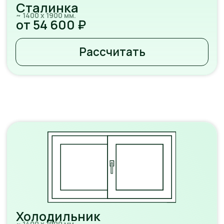
вашего дома.
Записаться на консультацию
Окна - это просто!
Профильных систем много и в них легко
запутаться.
Мы решили не усложнять и разделили для
вас 3 оптимальных группы, подходящих
практически для всех случаев жизни!
Базовый
Стандартная толщина
профиля и стеклопакета
Хорошая звукоизоляция