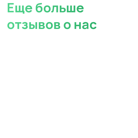
и получите скидку 15% на
полотно
10000
₽
Перейти
8500 ₽
Сертификат
на 10000 ₽
При первой покупке дарим
сертификат. Используйте
в качестве скидки
Перейти к покупкам
Москитная сетка
в подарок
Закажите у нас окно, балкон
или лоджию, и мы подарим
Вам москитную сетку
Окна
Балконы и лоджии