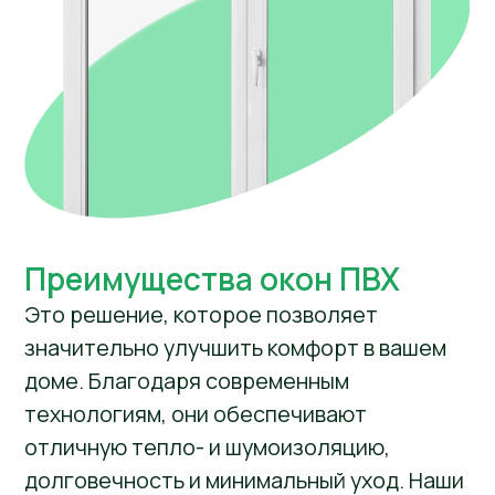
из которых покрыто специальным
напылением. Покрытие отражает
тепловое излучение, что делает
стеклопакет эффективным
теплоизолятором, сохраняя тепло зимой
и препятствуя перегреву летом.
Кроме того, стеклопакеты защищают
от ультрафиолетовых лучей и обладают
шумоизоляционными свойствами.
Однокамерный
Двухкамерный
стеклопакет
стеклопакет