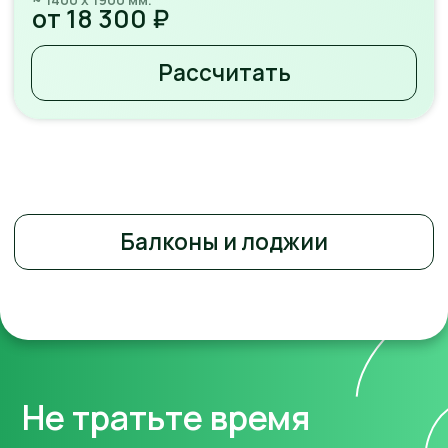
Подойдет для квартир
и балконов
Ценовая категория:
₽
₽₽
Ultra 62
Veka WHS 60
Системная глубина:
62
Системная глубина:
60
мм.
мм.
Толщина стеклопакета:
Толщина стеклопакета:
до 32 мм.
до 32 мм.
Количество камер
: 3
Количество камер
: 4
Рассчитать
Рассчитать
Комфорт
Увеличенная толщина
профиля и стеклопакета
Отличная звукоизоляция
Подойдет для теплой
лоджии или если во
дворе шумно
Ценовая категория:
₽₽
₽
Ultra 70
Veka WHS 72
Системная глубина:
70
Системная глубина:
72
мм.
мм.