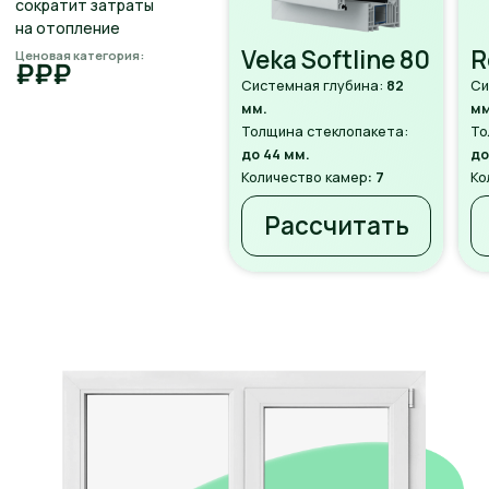
бесплатный замер!
Сделайте дом уютным
и стильным с качественными
и современными решениями.
Записаться на замер
Мультифункцио­
нальные
стеклопакеты
Это инновационное решение
с несколькими слоями стекла, одно