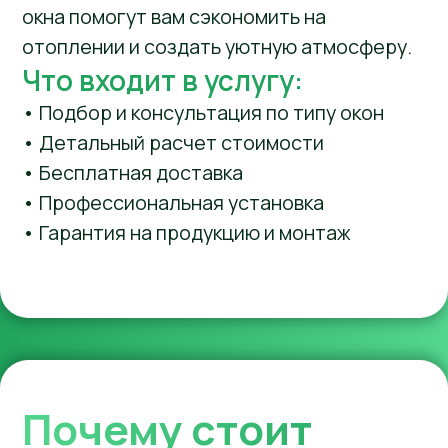
внутри
Solar Silver
Solar
снаружи
Узнайте цену окон
с мультифункциональными
стеклопакетами