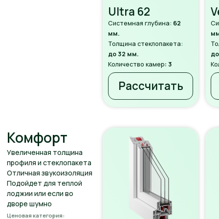
окна помогут вам сэкономить на
отоплении и создать уютную атмосферу.
Что входит в услугу:
• Подбор и консультация по типу окон
• Детальный расчет стоимости
• Бесплатная доставка
• Профессиональная установка
• Гарантия на продукцию и монтаж
Почему стоит
выбрать нас?