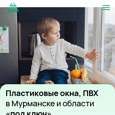
Пластиковые окна, ПВХ
в Мурманске и области
«под ключ»
От
5 900 ₽
за кв. метр!
Сертификат на
Москитная сетка
10000₽
в подарок
в подарок
Даём гарантию
Опыт работы