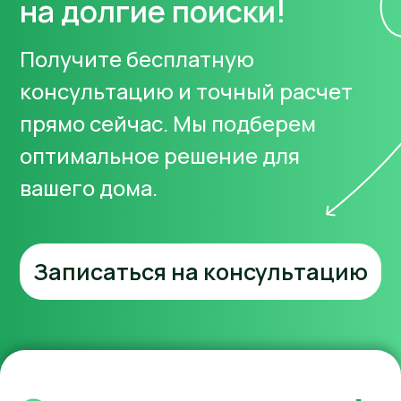
Толщина стеклопакета:
Толщина стеклопакета:
до 42 мм.
до 44 мм.
Количество камер
: 5
Количество камер
: 5
Рассчитать
Рассчитать
Комфорт +
Максимальная толщина
профиля и стеклопакета
Максимальная
звукоизоляция
Подойдет для
загородных домов,
сократит затраты
на отопление
Veka Softline 80
Rehau INTELIO
Ценовая категория:
₽₽₽
Системная глубина:
82
Системная глубина:
80
мм.
мм.
Толщина стеклопакета:
Толщина стеклопакета:
до 44 мм.
до 50 мм.
Количество камер
: 7
Количество камер
: 6
Рассчитать
Рассчитать